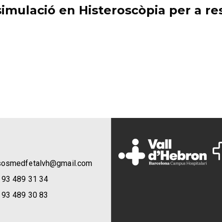
imulació en Histeroscòpia per a re
sosmedfetalvh@gmail.com
 93 489 31 34
 93 489 30 83