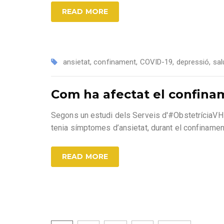
READ MORE
ansietat
,
confinament
,
COVID-19
,
depressió
,
sal
Com ha afectat el confina
Segons un estudi dels Serveis d'#ObstetríciaVH
tenia símptomes d’ansietat, durant el confinamen
READ MORE