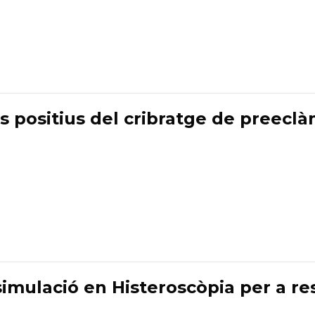
s positius del cribratge de preecl
imulació en Histeroscòpia per a re