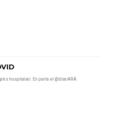
OVID
és hospitalari. En parla el ⁦@diariARA⁩.