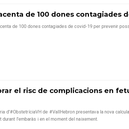
lacenta de 100 dones contagiades 
placenta de 100 dones contagiades de covid-19 per prevenir pos
orar el risc de complicacions en fe
ntària d'#ObstetríciaVH de #VallHebron presentava la nova calcul
 durant l'embaràs i en el moment del naixement.