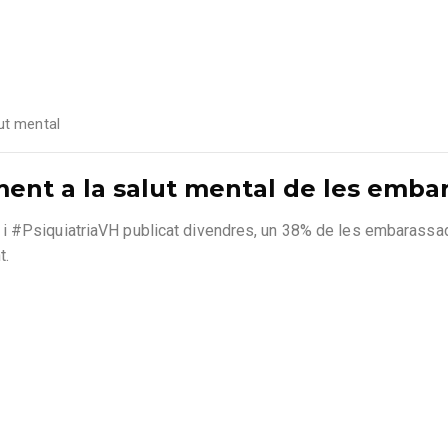
ut mental
ment a la salut mental de les emba
 i #PsiquiatriaVH publicat divendres, un 38% de les embarass
t.