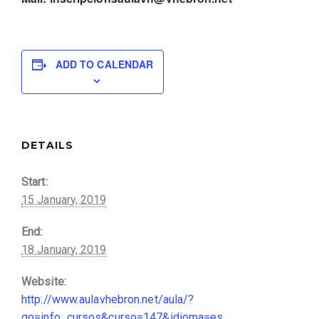
ADD TO CALENDAR
DETAILS
Start:
15 January, 2019
End:
18 January, 2019
Website:
http://www.aulavhebron.net/aula/?
go=info_cursos&curso=147&idioma=es