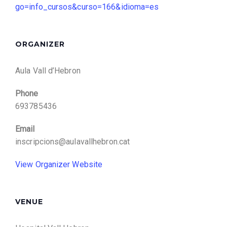
go=info_cursos&curso=166&idioma=es
ORGANIZER
Aula Vall d’Hebron
Phone
693785436
Email
inscripcions@aulavallhebron.cat
View Organizer Website
VENUE