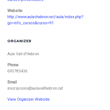
Website:
http://www.aulavhebron.net/aula/index.php?
go=info_cursos&curso=91
ORGANIZER
Aula Vall d’Hebron
Phone
693785436
Email
inscripcions@aulavallhebron.cat
View Organizer Website