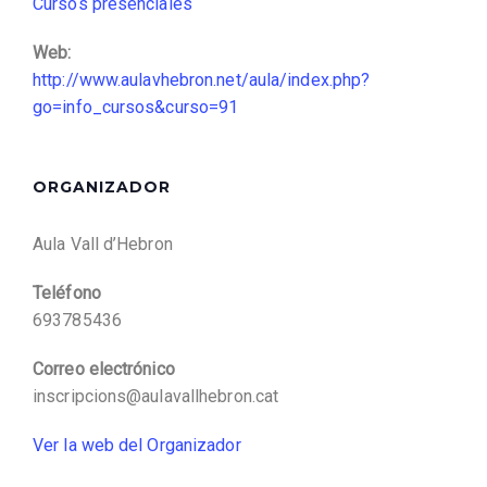
Cursos presenciales
Web:
http://www.aulavhebron.net/aula/index.php?
go=info_cursos&curso=91
ORGANIZADOR
Aula Vall d’Hebron
Teléfono
693785436
Correo electrónico
inscripcions@aulavallhebron.cat
Ver la web del Organizador