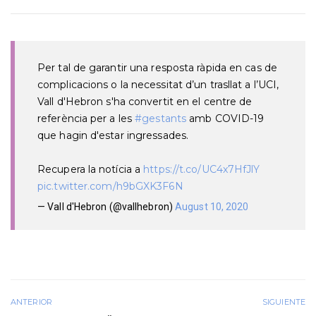
Per tal de garantir una resposta ràpida en cas de
complicacions o la necessitat d’un trasllat a l’UCI,
Vall d'Hebron s'ha convertit en el centre de
referència per a les
#gestants
amb COVID-19
que hagin d'estar ingressades.
Recupera la notícia a
https://t.co/UC4x7HfJlY
pic.twitter.com/h9bGXK3F6N
— Vall d'Hebron (@vallhebron)
August 10, 2020
ANTERIOR
SIGUIENTE