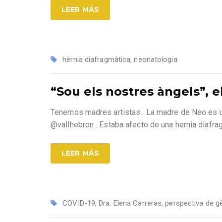
LEER MÁS
hèrnia diafragmàtica
,
neonatologia
“Sou els nostres àngels”, e
Tenemos madres artistas . La madre de Neo es un
@vallhebron . Estaba afecto de una hernia diafra
LEER MÁS
COVID-19
,
Dra. Elena Carreras
,
perspectiva de g