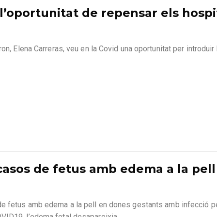
l’oportunitat de repensar els hospi
on, Elena Carreras, veu en la Covid una oportunitat per introduir
 casos de fetus amb edema a la pel
de fetus amb edema a la pell en dones gestants amb infecció 
VID19, l’edema fetal desapareixia.⁣