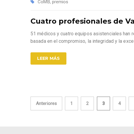
CoMB
,
premios
Cuatro profesionales de V
51 médicos y cuatro equipos asistenciales han r
basada en el compromiso, la integridad y la excel
LEER MÁS
Paginación
Anteriores
1
2
3
4
de
entradas