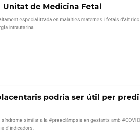
la Unitat de Medicina Fetal
ltament especialitzada en malalties maternes i fetals d'alt ris
gia intrauterina.
lacentaris podria ser útil per pred
a síndrome similar a la #preeclàmpsia en gestants amb #COVID19
ie d'indicadors.