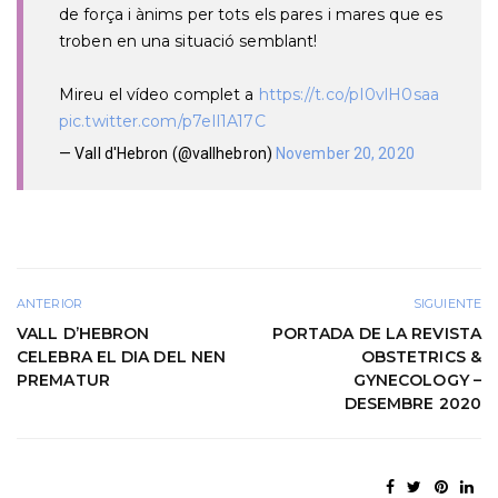
de força i ànims per tots els pares i mares que es
troben en una situació semblant!
Mireu el vídeo complet a
https://t.co/pI0vlH0saa
pic.twitter.com/p7eIl1A17C
— Vall d'Hebron (@vallhebron)
November 20, 2020
ANTERIOR
SIGUIENTE
VALL D’HEBRON
PORTADA DE LA REVISTA
CELEBRA EL DIA DEL NEN
OBSTETRICS &
PREMATUR
GYNECOLOGY –
DESEMBRE 2020