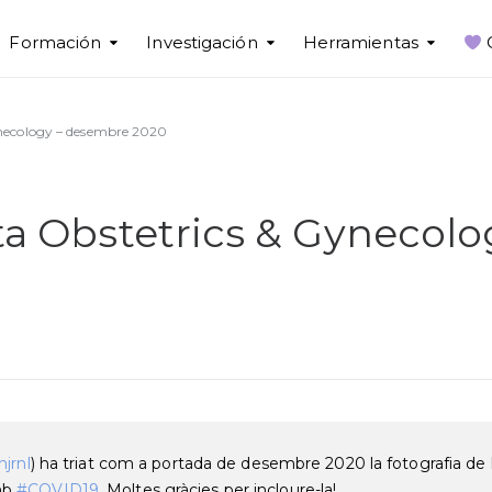
Formación
Investigación
Herramientas
Gynecology – desembre 2020
sta Obstetrics & Gynecol
jrnl
) ha triat com a portada de desembre 2020 la fotografia de 
mb
#COVID19
. Moltes gràcies per incloure-la!