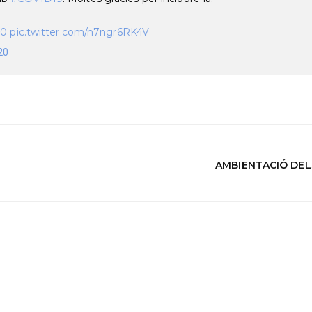
n0
pic.twitter.com/n7ngr6RK4V
20
AMBIENTACIÓ DELS