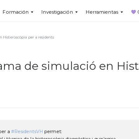
Formación
Investigación
Herramientas
 Histeroscòpia per a residents
ma de simulació en Hist
per a
#ResidentsVH
permet:
i tècnica de la histeroscòpia diagnòstica i quirúrgica