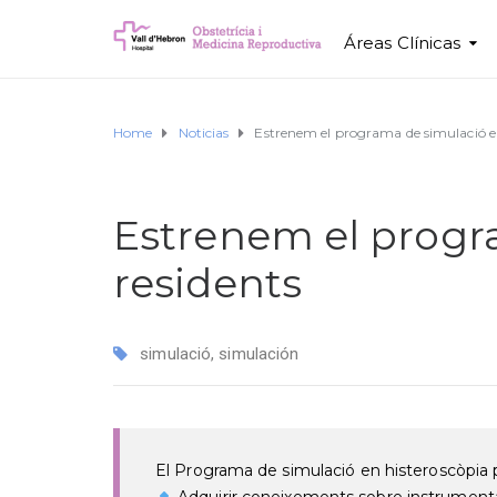
Áreas Clínicas
Home
Noticias
Estrenem el programa de simulació en
Estrenem el progra
residents
simulació
,
simulación
El Programa de simulació en histeroscòpia 
Adquirir coneixements sobre instrumental 