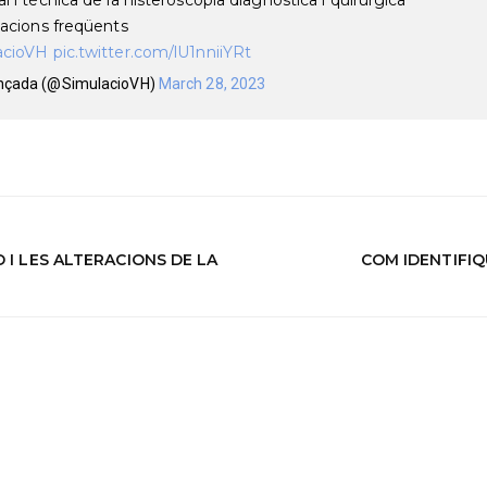
cacions freqüents
acioVH
pic.twitter.com/lU1nniiYRt
vançada (@SimulacioVH)
March 28, 2023
 I LES ALTERACIONS DE LA
COM IDENTIFIQ