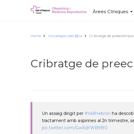
Àrees Clíniques
Home
Uncategorized @ca
Cribratge de preeclàmpsi
Cribratge de pree
Un assaig dirigit per
#VallHebron
ha descobe
tractament amb aspirines al 2n trimestre, s
pic.twitter.com/GwXqYWB9B0