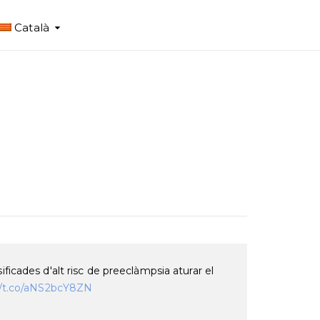
Català
icades d'alt risc de preeclàmpsia aturar el
//t.co/aNS2bcY8ZN