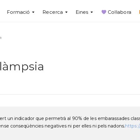
Formació
Recerca
Eines
Col·labora
a
clàmpsia
rt un indicador que permetrà al 90% de les embarassades classif
ense conseqüències negatives ni per elles ni pels nadons.
https: