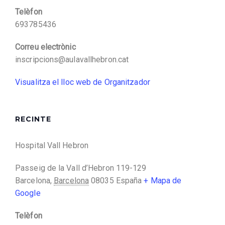
Telèfon
693785436
Correu electrònic
inscripcions@aulavallhebron.cat
Visualitza el lloc web de Organitzador
RECINTE
Hospital Vall Hebron
Passeig de la Vall d’Hebron 119-129
Barcelona
,
Barcelona
08035
España
+ Mapa de
Google
Telèfon