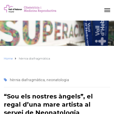
Home
hèrnia diafragmàtica
hèrnia diafragmàtica
,
neonatologia
“Sou els nostres àngels”, el
regal d’una mare artista al
servei de Neonatologia