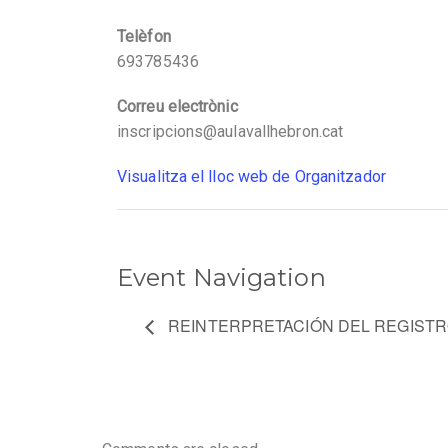
Telèfon
693785436
Correu electrònic
inscripcions@aulavallhebron.cat
Visualitza el lloc web de Organitzador
Event Navigation
REINTERPRETACIÓN DEL REGIST