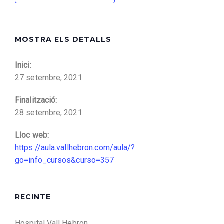
MOSTRA ELS DETALLS
Inici:
27 setembre, 2021
Finalització:
28 setembre, 2021
Lloc web:
https://aula.vallhebron.com/aula/?
go=info_cursos&curso=357
RECINTE
Hospital Vall Hebron